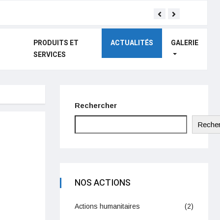
Don au cent
PRODUITS ET
ACTUALITÉS
GALERIE
SERVICES
Rechercher
Recher
NOS ACTIONS
Actions humanitaires
(2)