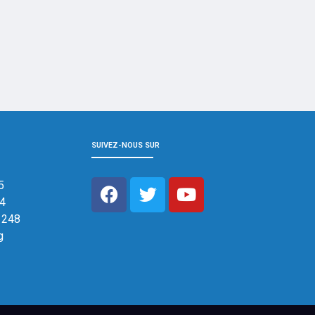
SUIVEZ-NOUS SUR
5
84
 248
g