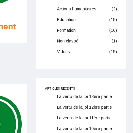
Actions humanitaires
(2)
Education
(15)
Formation
(16)
Non classé
(1)
Videos
(15)
ARTICLES RECENTS
La vertu de la joi 13ère partie
La vertu de la joi 12ère partie
La vertu de la joi 11ère partie
La vertu de la joi 10ère partie