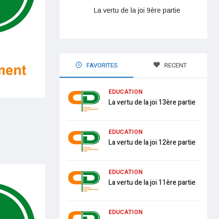
La vertu de la joi 9ère partie
FAVORITES
RECENT
EDUCATION
La vertu de la joi 13ère partie
EDUCATION
La vertu de la joi 12ère partie
EDUCATION
La vertu de la joi 11ère partie
EDUCATION