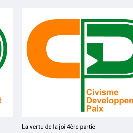
La vertu de la joi 4ère partie