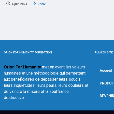
4 juin 2024
3992
ORION FOR HUMANITY FOUNDATION
PLAN DU SITE
Orion For Humanity
met en avant les valeurs
Accueil
humaines et une méthodologie qui permettent
aux bénéficiaires de dépasser leurs soucis,
PRODUIT
leurs inquiétudes, leurs peurs, leurs douleurs et
de vaincre la misère et la souffrance
DEVENI
destructive.